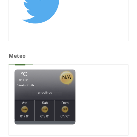
Meteo
°C
0° / 0°
Vento Km/h
undefined
Ven
Sab
Dom
0° / 0°
0° / 0°
0° / 0°