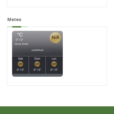
Meteo
°C
0° / 0°
Vento Km/h
undefined
Sab
Dom
Lun
0° / 0°
0° / 0°
0° / 0°