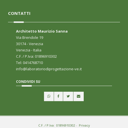
CONTATTI
Architetto Maurizio Sanna
Via Brendole 19
30174 - Venezia
Venezia - Italia
C.F. / P.Iva: 01896910302
Tel: 0414768710
info@laboratoriodiprogettazione-ve.it
CONDIVIDI SU
C.F. / P.Iva: 01896910302
-
Privacy